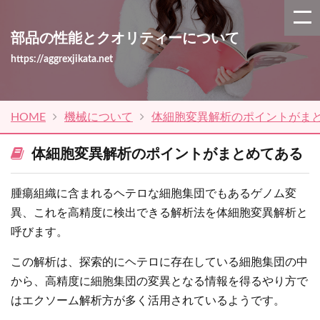
部品の性能とクオリティーについて
https://aggrexjikata.net
HOME
機械について
体細胞変異解析のポイントがま
体細胞変異解析のポイントがまとめてある
腫瘍組織に含まれるヘテロな細胞集団でもあるゲノム変
異、これを高精度に検出できる解析法を体細胞変異解析と
呼びます。
この解析は、探索的にヘテロに存在している細胞集団の中
から、高精度に細胞集団の変異となる情報を得るやり方で
はエクソーム解析方が多く活用されているようです。